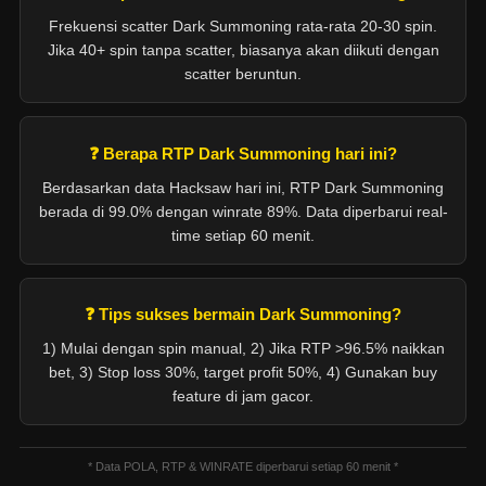
Frekuensi scatter Dark Summoning rata-rata 20-30 spin.
Jika 40+ spin tanpa scatter, biasanya akan diikuti dengan
scatter beruntun.
❓
Berapa RTP Dark Summoning hari ini?
Berdasarkan data Hacksaw hari ini, RTP Dark Summoning
berada di 99.0% dengan winrate 89%. Data diperbarui real-
time setiap 60 menit.
❓
Tips sukses bermain Dark Summoning?
1) Mulai dengan spin manual, 2) Jika RTP >96.5% naikkan
bet, 3) Stop loss 30%, target profit 50%, 4) Gunakan buy
feature di jam gacor.
* Data POLA, RTP & WINRATE diperbarui setiap 60 menit *