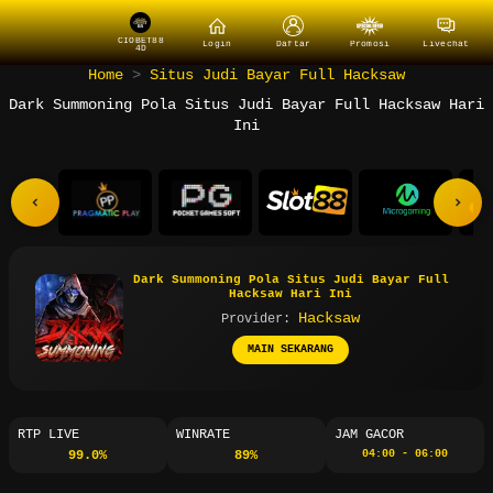
CIOBET88
Login
Daftar
Promosi
Livechat
4D
Home
>
Situs Judi Bayar Full Hacksaw
Dark Summoning
Pola
Situs Judi Bayar Full Hacksaw
Hari
Ini
Dark Summoning Pola Situs Judi Bayar Full
Hacksaw Hari Ini
Hacksaw
Provider:
MAIN SEKARANG
RTP LIVE
WINRATE
JAM GACOR
99.0
%
89
%
04:00 - 06:00