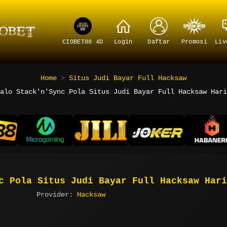
CIOBET88 4D
Login
Daftar
Promosi
Liv
Home
>
Situs Judi Bayar Full Hacksaw
alo Stack'n'Sync
Pola
Situs Judi Bayar Full Hacksaw
Hari
c Pola Situs Judi Bayar Full Hacksaw Hari
Provider:
Hacksaw