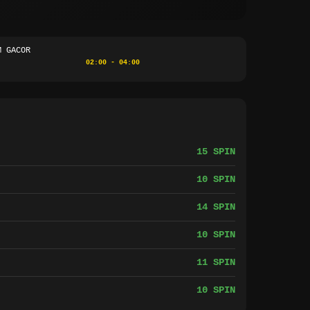
M GACOR
02:00 - 04:00
15
SPIN
10
SPIN
14
SPIN
10
SPIN
11
SPIN
10
SPIN