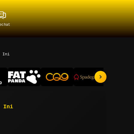
echat
 Ini
 Ini