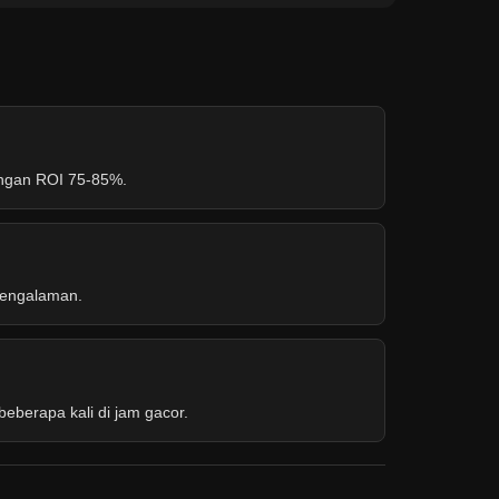
dengan ROI 75-85%.
rpengalaman.
beberapa kali di jam gacor.