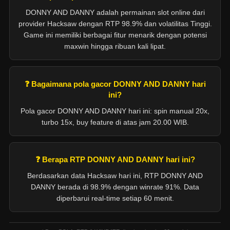
DONNY AND DANNY adalah permainan slot online dari
provider Hacksaw dengan RTP 98.9% dan volatilitas Tinggi.
Game ini memiliki berbagai fitur menarik dengan potensi
maxwin hingga ribuan kali lipat.
❓
Bagaimana pola gacor DONNY AND DANNY hari
ini?
Pola gacor DONNY AND DANNY hari ini: spin manual 20x,
turbo 15x, buy feature di atas jam 20.00 WIB.
❓
Berapa RTP DONNY AND DANNY hari ini?
Berdasarkan data Hacksaw hari ini, RTP DONNY AND
DANNY berada di 98.9% dengan winrate 91%. Data
diperbarui real-time setiap 60 menit.