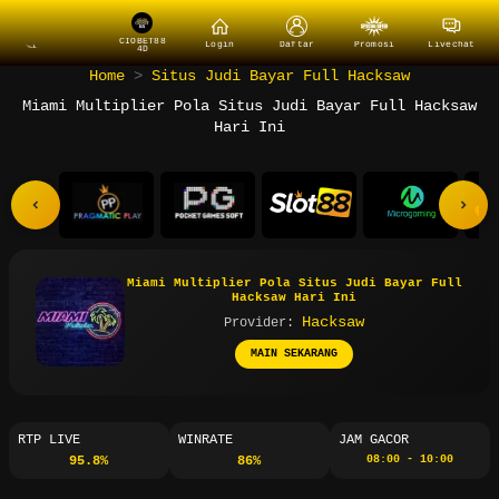
CIOBET88
Login
Daftar
Promosi
Livechat
4D
Home
>
Situs Judi Bayar Full Hacksaw
Miami Multiplier
Pola
Situs Judi Bayar Full Hacksaw
Hari Ini
Miami Multiplier Pola Situs Judi Bayar Full
Hacksaw Hari Ini
Hacksaw
Provider:
MAIN SEKARANG
RTP LIVE
WINRATE
JAM GACOR
95.8
%
86
%
08:00 - 10:00