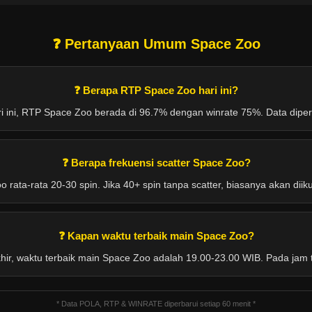
❓ Pertanyaan Umum
Space Zoo
❓
Berapa RTP Space Zoo hari ini?
 ini, RTP Space Zoo berada di 96.7% dengan winrate 75%. Data diperba
❓
Berapa frekuensi scatter Space Zoo?
 rata-rata 20-30 spin. Jika 40+ spin tanpa scatter, biasanya akan diik
❓
Kapan waktu terbaik main Space Zoo?
khir, waktu terbaik main Space Zoo adalah 19.00-23.00 WIB. Pada jam 
* Data POLA, RTP & WINRATE diperbarui setiap 60 menit *