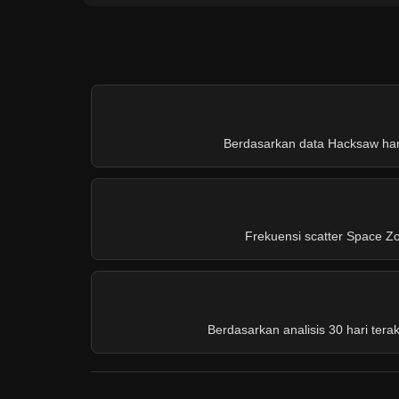
Berdasarkan data Hacksaw hari
Frekuensi scatter Space Zoo
Berdasarkan analisis 30 hari tera