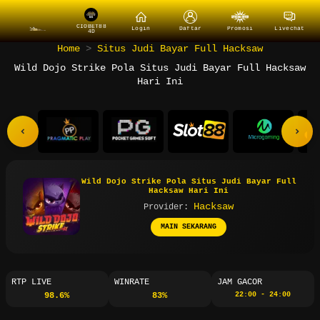
CIOBET88
Login
Daftar
Promosi
Livechat
4D
Home
>
Situs Judi Bayar Full Hacksaw
Wild Dojo Strike
Pola
Situs Judi Bayar Full Hacksaw
Hari Ini
Wild Dojo Strike Pola Situs Judi Bayar Full
Hacksaw Hari Ini
Hacksaw
Provider:
MAIN SEKARANG
RTP LIVE
WINRATE
JAM GACOR
98.6
%
83
%
22:00 - 24:00