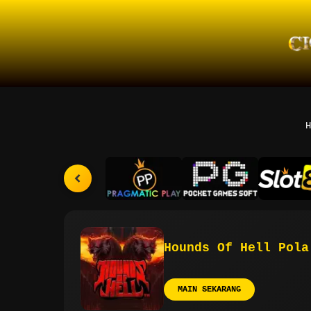
H
Hounds Of Hell Pola
MAIN SEKARANG