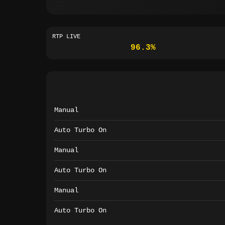
RTP LIVE
96.3
%
Manual
Auto Turbo On
Manual
Auto Turbo On
Manual
Auto Turbo On