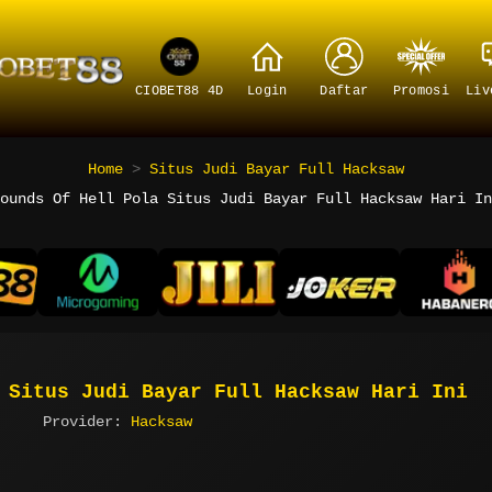
CIOBET88 4D
Login
Daftar
Promosi
Liv
Home
>
Situs Judi Bayar Full Hacksaw
ounds Of Hell
Pola
Situs Judi Bayar Full Hacksaw
Hari In
 Situs Judi Bayar Full Hacksaw Hari Ini
Provider:
Hacksaw