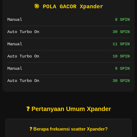
🎯 POLA GACOR
Xpander
Manual
8
SPIN
Auto Turbo On
30
SPIN
Manual
11
SPIN
Auto Turbo On
10
SPIN
Manual
9
SPIN
Auto Turbo On
30
SPIN
❓ Pertanyaan Umum
Xpander
❓
Berapa frekuensi scatter Xpander?