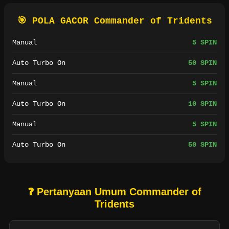
🎯 POLA GACOR
Commander of Tridents
Manual
5
SPIN
Auto Turbo On
50
SPIN
Manual
5
SPIN
Auto Turbo On
10
SPIN
Manual
5
SPIN
Auto Turbo On
50
SPIN
❓ Pertanyaan Umum
Commander of
Tridents