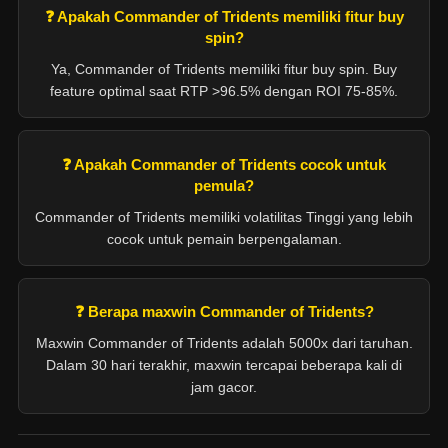
❓
Apakah Commander of Tridents memiliki fitur buy
spin?
Ya, Commander of Tridents memiliki fitur buy spin. Buy
feature optimal saat RTP >96.5% dengan ROI 75-85%.
❓
Apakah Commander of Tridents cocok untuk
pemula?
Commander of Tridents memiliki volatilitas Tinggi yang lebih
cocok untuk pemain berpengalaman.
❓
Berapa maxwin Commander of Tridents?
Maxwin Commander of Tridents adalah 5000x dari taruhan.
Dalam 30 hari terakhir, maxwin tercapai beberapa kali di
jam gacor.