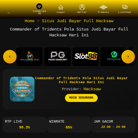
CIOBET88
Login
Daftar
Promosi
Livechat
4D
Home
>
Situs Judi Bayar Full Hacksaw
Commander of Tridents
Pola
Situs Judi Bayar Full
Hacksaw
Hari Ini
Commander of Tridents Pola Situs Judi Bayar
Full Hacksaw Hari Ini
Hacksaw
Provider:
MAIN SEKARANG
RTP LIVE
WINRATE
JAM GACOR
98.3
%
85
%
22:00 - 24:00