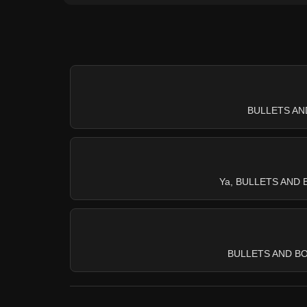
BULLETS AND 
Ya, BULLETS AND BO
BULLETS AND BOUNT