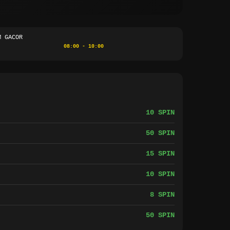
M GACOR
08:00 - 10:00
10
SPIN
50
SPIN
15
SPIN
10
SPIN
8
SPIN
50
SPIN