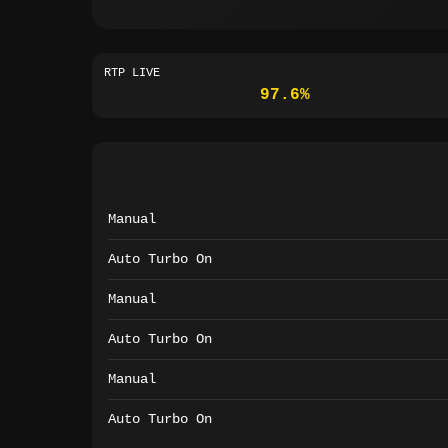
RTP LIVE
97.6
%
Manual
Auto Turbo On
Manual
Auto Turbo On
Manual
Auto Turbo On