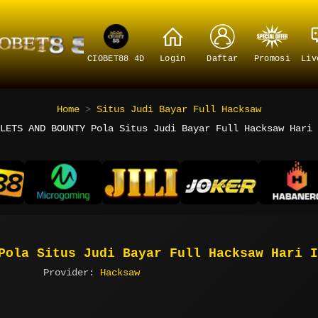
CIOBET88 4D
Login
Daftar
Promosi
Liv
Home
>
Situs Judi Bayar Full Hacksaw
LETS AND BOUNTY
Pola
Situs Judi Bayar Full Hacksaw
Hari 
Pola Situs Judi Bayar Full Hacksaw Hari I
Provider:
Hacksaw