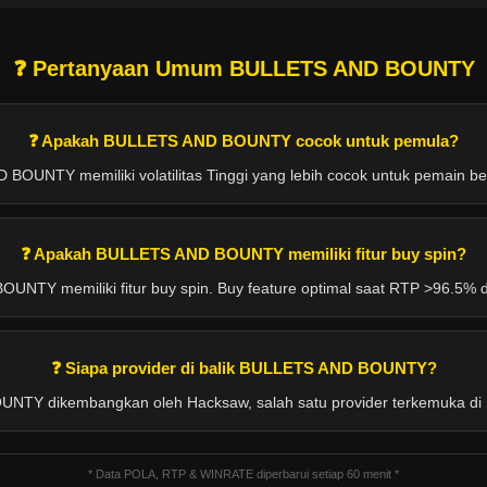
❓ Pertanyaan Umum
BULLETS AND BOUNTY
❓
Apakah BULLETS AND BOUNTY cocok untuk pemula?
BOUNTY memiliki volatilitas Tinggi yang lebih cocok untuk pemain b
❓
Apakah BULLETS AND BOUNTY memiliki fitur buy spin?
UNTY memiliki fitur buy spin. Buy feature optimal saat RTP >96.5%
❓
Siapa provider di balik BULLETS AND BOUNTY?
Y dikembangkan oleh Hacksaw, salah satu provider terkemuka di ind
* Data POLA, RTP & WINRATE diperbarui setiap 60 menit *