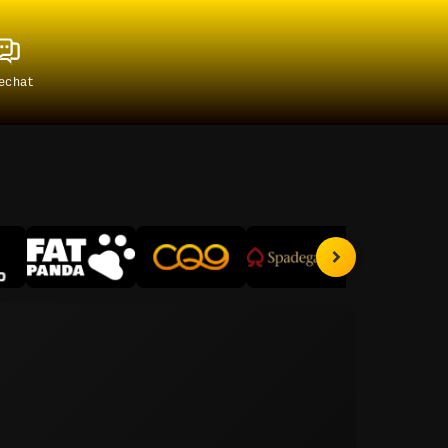
echat