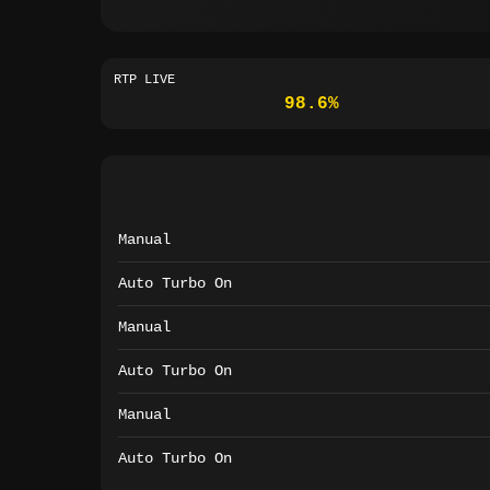
RTP LIVE
98.6
%
Manual
Auto Turbo On
Manual
Auto Turbo On
Manual
Auto Turbo On