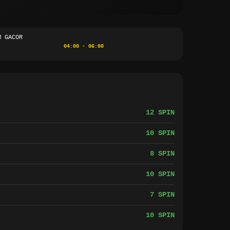
M GACOR
04:00 - 06:00
12
SPIN
10
SPIN
8
SPIN
10
SPIN
7
SPIN
10
SPIN