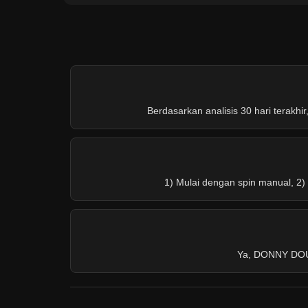
Berdasarkan analisis 30 hari terak
1) Mulai dengan spin manual, 2) 
Ya, DONNY DOUG