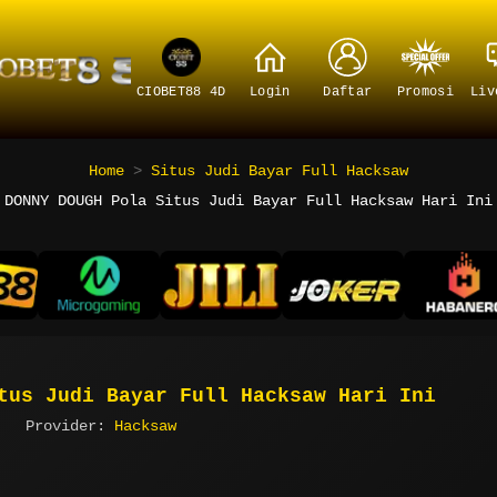
CIOBET88 4D
Login
Daftar
Promosi
Liv
Home
>
Situs Judi Bayar Full Hacksaw
DONNY DOUGH
Pola
Situs Judi Bayar Full Hacksaw
Hari Ini
tus Judi Bayar Full Hacksaw Hari Ini
Provider:
Hacksaw