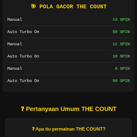
🎯 POLA GACOR
THE COUNT
Manual
14
SPIN
Auto Turbo On
50
SPIN
Manual
12
SPIN
Auto Turbo On
10
SPIN
Manual
6
SPIN
Auto Turbo On
50
SPIN
❓ Pertanyaan Umum
THE COUNT
❓
Apa itu permainan THE COUNT?