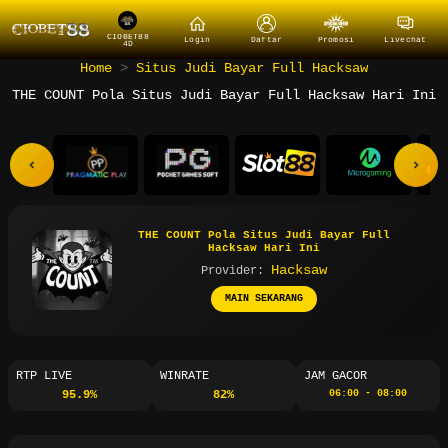
CIOBET88
Login
Daftar
Promosi
Livechat
4D
Home
>
Situs Judi Bayar Full Hacksaw
THE COUNT
Pola
Situs Judi Bayar Full Hacksaw
Hari Ini
THE COUNT Pola Situs Judi Bayar Full
Hacksaw Hari Ini
Hacksaw
Provider:
MAIN SEKARANG
RTP LIVE
WINRATE
JAM GACOR
95.9
%
82
%
06:00 - 08:00