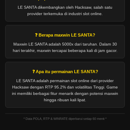
LE SANTA dikembangkan oleh Hacksaw, salah satu
provider terkemuka di industri slot online.
❓
Berapa maxwin LE SANTA?
Maxwin LE SANTA adalah 5000x dari taruhan. Dalam 30
hari terakhir, maxwin tercapai beberapa kali di jam gacor.
❓
Apa itu permainan LE SANTA?
LE SANTA adalah permainan slot online dari provider
Hacksaw dengan RTP 95.2% dan volatilitas Tinggi. Game
ini memiliki berbagai fitur menarik dengan potensi maxwin
hingga ribuan kali lipat.
* Data POLA, RTP & WINRATE diperbarui setiap 60 menit *