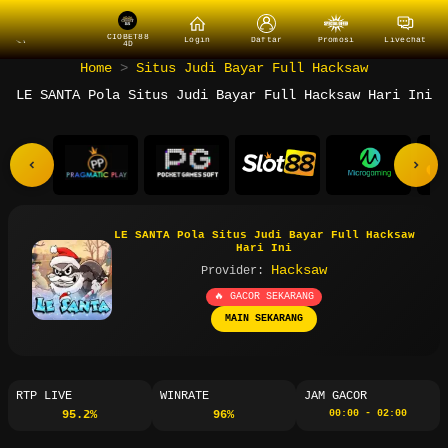
CIOBET88
Login
Daftar
Promosi
Livechat
4D
Home
>
Situs Judi Bayar Full Hacksaw
LE SANTA
Pola
Situs Judi Bayar Full Hacksaw
Hari Ini
LE SANTA Pola Situs Judi Bayar Full Hacksaw
Hari Ini
Hacksaw
Provider:
🔥 GACOR SEKARANG
MAIN SEKARANG
RTP LIVE
WINRATE
JAM GACOR
95.2
%
96
%
00:00 - 02:00