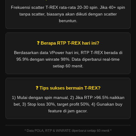
Frekuensi scatter T-REX rata-rata 20-30 spin. Jika 40+ spin
tanpa scatter, biasanya akan diikuti dengan scatter
beruntun.
❓
Berapa RTP T-REX hari ini?
Berdasarkan data VPower hari ini, RTP T-REX berada di
95.9% dengan winrate 98%. Data diperbarui real-time
setiap 60 menit.
❓
Tips sukses bermain T-REX?
1) Mulai dengan spin manual, 2) Jika RTP >96.5% naikkan
bet, 3) Stop loss 30%, target profit 50%, 4) Gunakan buy
feature di jam gacor.
* Data POLA, RTP & WINRATE diperbarui setiap 60 menit *