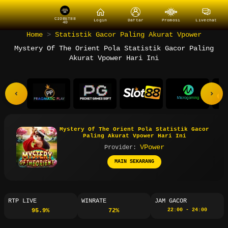
CIOBET88
Login
Daftar
Promosi
Livechat
4D
Home
>
Statistik Gacor Paling Akurat Vpower
Mystery Of The Orient
Pola
Statistik Gacor Paling
Akurat Vpower
Hari Ini
Mystery Of The Orient Pola Statistik Gacor
Paling Akurat Vpower Hari Ini
VPower
Provider:
MAIN SEKARANG
RTP LIVE
WINRATE
JAM GACOR
95.9
%
72
%
22:00 - 24:00