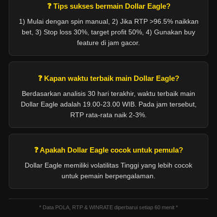
❓
Tips sukses bermain Dollar Eagle?
1) Mulai dengan spin manual, 2) Jika RTP >96.5% naikkan
bet, 3) Stop loss 30%, target profit 50%, 4) Gunakan buy
feature di jam gacor.
❓
Kapan waktu terbaik main Dollar Eagle?
Berdasarkan analisis 30 hari terakhir, waktu terbaik main
Dollar Eagle adalah 19.00-23.00 WIB. Pada jam tersebut,
RTP rata-rata naik 2-3%.
❓
Apakah Dollar Eagle cocok untuk pemula?
Dollar Eagle memiliki volatilitas Tinggi yang lebih cocok
untuk pemain berpengalaman.
* Data POLA, RTP & WINRATE diperbarui setiap 60 menit *