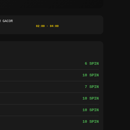
M GACOR
02:00 - 04:00
6
SPIN
10
SPIN
7
SPIN
10
SPIN
10
SPIN
10
SPIN