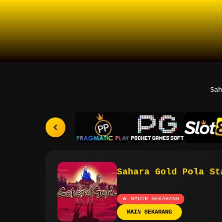
Sah
Sahara Gold Pola St
🔥 GACOR SEKARANG
MAIN SEKARANG