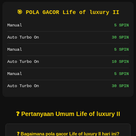
🎯 POLA GACOR
Life of luxury II
Manual
5
SPIN
Auto Turbo On
30
SPIN
Manual
5
SPIN
Auto Turbo On
10
SPIN
Manual
5
SPIN
Auto Turbo On
30
SPIN
❓ Pertanyaan Umum
Life of luxury II
❓
Bagaimana pola gacor Life of luxury II hari ini?