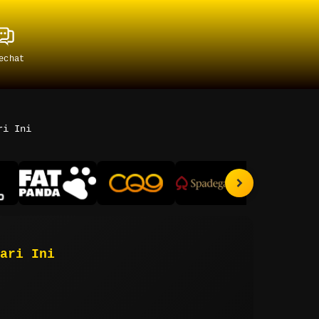
echat
i Ini
ari Ini