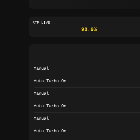
RTP LIVE
98.9
%
Manual
Auto Turbo On
Manual
Auto Turbo On
Manual
Auto Turbo On