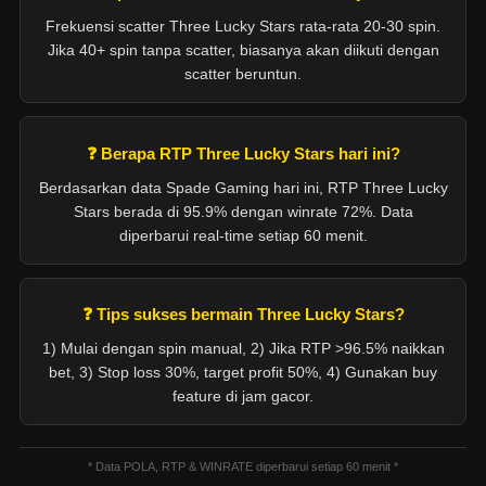
Frekuensi scatter Three Lucky Stars rata-rata 20-30 spin.
Jika 40+ spin tanpa scatter, biasanya akan diikuti dengan
scatter beruntun.
❓
Berapa RTP Three Lucky Stars hari ini?
Berdasarkan data Spade Gaming hari ini, RTP Three Lucky
Stars berada di 95.9% dengan winrate 72%. Data
diperbarui real-time setiap 60 menit.
❓
Tips sukses bermain Three Lucky Stars?
1) Mulai dengan spin manual, 2) Jika RTP >96.5% naikkan
bet, 3) Stop loss 30%, target profit 50%, 4) Gunakan buy
feature di jam gacor.
* Data POLA, RTP & WINRATE diperbarui setiap 60 menit *