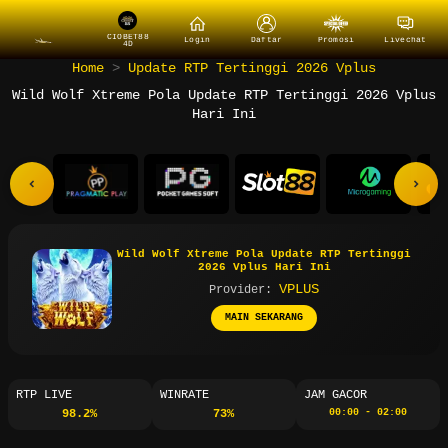
CIOBET88
Login
Daftar
Promosi
Livechat
4D
Home
>
Update RTP Tertinggi 2026 Vplus
Wild Wolf Xtreme
Pola
Update RTP Tertinggi 2026 Vplus
Hari Ini
Wild Wolf Xtreme Pola Update RTP Tertinggi
2026 Vplus Hari Ini
VPLUS
Provider:
MAIN SEKARANG
RTP LIVE
WINRATE
JAM GACOR
98.2
%
73
%
00:00 - 02:00