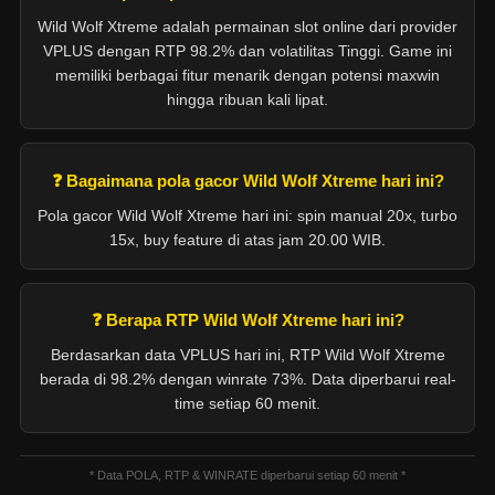
Wild Wolf Xtreme adalah permainan slot online dari provider
VPLUS dengan RTP 98.2% dan volatilitas Tinggi. Game ini
memiliki berbagai fitur menarik dengan potensi maxwin
hingga ribuan kali lipat.
❓
Bagaimana pola gacor Wild Wolf Xtreme hari ini?
Pola gacor Wild Wolf Xtreme hari ini: spin manual 20x, turbo
15x, buy feature di atas jam 20.00 WIB.
❓
Berapa RTP Wild Wolf Xtreme hari ini?
Berdasarkan data VPLUS hari ini, RTP Wild Wolf Xtreme
berada di 98.2% dengan winrate 73%. Data diperbarui real-
time setiap 60 menit.
* Data POLA, RTP & WINRATE diperbarui setiap 60 menit *