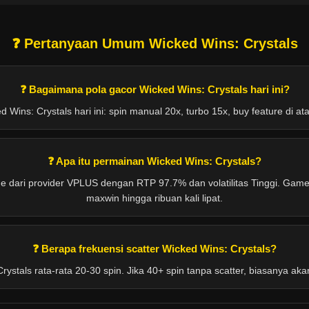
❓ Pertanyaan Umum
Wicked Wins: Crystals
❓
Bagaimana pola gacor Wicked Wins: Crystals hari ini?
 Wins: Crystals hari ini: spin manual 20x, turbo 15x, buy feature di a
❓
Apa itu permainan Wicked Wins: Crystals?
e dari provider VPLUS dengan RTP 97.7% dan volatilitas Tinggi. Game 
maxwin hingga ribuan kali lipat.
❓
Berapa frekuensi scatter Wicked Wins: Crystals?
ystals rata-rata 20-30 spin. Jika 40+ spin tanpa scatter, biasanya aka