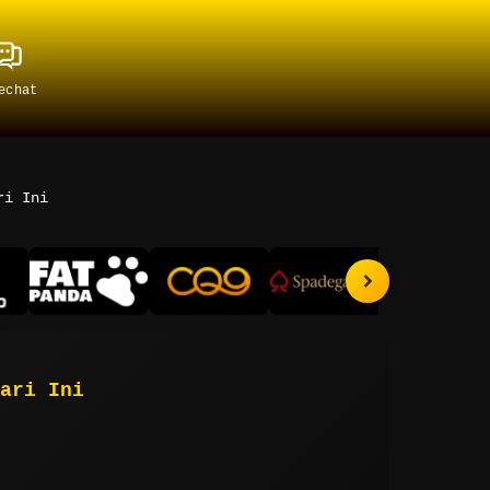
echat
i Ini
ari Ini