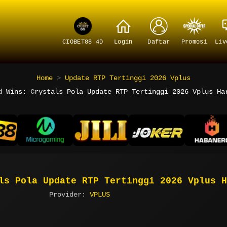
CIOBET88 4D
Login
Daftar
Promosi
Liv
Home
>
Update RTP Tertinggi 2026 Vplus
d Wins: Crystals
Pola
Update RTP Tertinggi 2026 Vplus
Har
ls Pola Update RTP Tertinggi 2026 Vplus H
Provider:
VPLUS