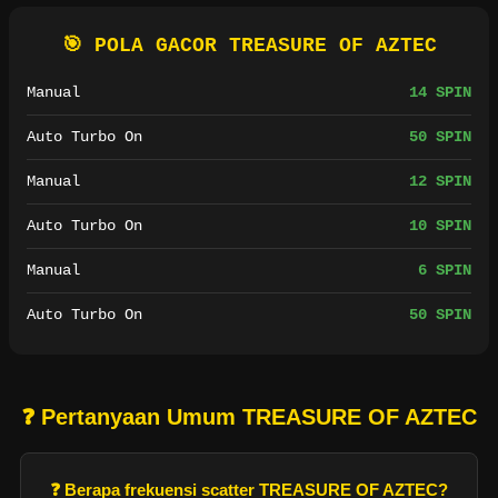
🎯 POLA GACOR
TREASURE OF AZTEC
Manual
14
SPIN
Auto Turbo On
50
SPIN
Manual
12
SPIN
Auto Turbo On
10
SPIN
Manual
6
SPIN
Auto Turbo On
50
SPIN
❓ Pertanyaan Umum
TREASURE OF AZTEC
❓
Berapa frekuensi scatter TREASURE OF AZTEC?