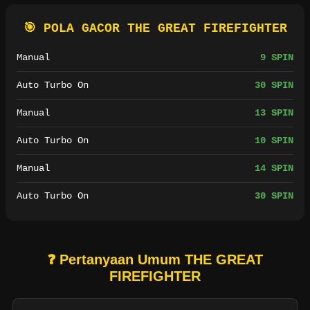
🎯 POLA GACOR
THE GREAT FIREFIGHTER
Manual
9
SPIN
Auto Turbo On
30
SPIN
Manual
13
SPIN
Auto Turbo On
10
SPIN
Manual
14
SPIN
Auto Turbo On
30
SPIN
❓ Pertanyaan Umum
THE GREAT
FIREFIGHTER