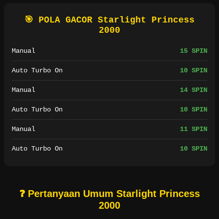
🎯 POLA GACOR
Starlight Princess
2000
Manual
15
SPIN
Auto Turbo On
10
SPIN
Manual
14
SPIN
Auto Turbo On
10
SPIN
Manual
11
SPIN
Auto Turbo On
10
SPIN
❓ Pertanyaan Umum
Starlight Princess
2000