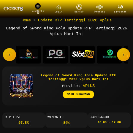
CIOBET88
Login
Daftar
Promosi
Livechat
4D
Home
>
Update RTP Tertinggi 2026 Vplus
Legend of Sword King
Pola
Update RTP Tertinggi 2026
Vplus
Hari Ini
Legend of Sword King Pola Update RTP
Tertinggi 2026 Vplus Hari Ini
VPLUS
Provider:
MAIN SEKARANG
RTP LIVE
WINRATE
JAM GACOR
97.5
%
84
%
10:00 - 12:00