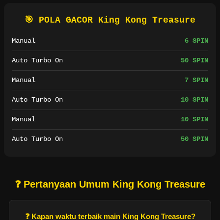
🎯 POLA GACOR
King Kong Treasure
Manual
6
SPIN
Auto Turbo On
50
SPIN
Manual
7
SPIN
Auto Turbo On
10
SPIN
Manual
10
SPIN
Auto Turbo On
50
SPIN
❓ Pertanyaan Umum
King Kong Treasure
❓
Kapan waktu terbaik main King Kong Treasure?