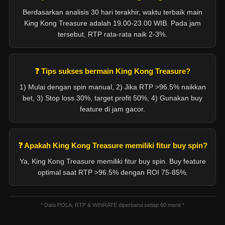
Berdasarkan analisis 30 hari terakhir, waktu terbaik main
King Kong Treasure adalah 19.00-23.00 WIB. Pada jam
tersebut, RTP rata-rata naik 2-3%.
❓
Tips sukses bermain King Kong Treasure?
1) Mulai dengan spin manual, 2) Jika RTP >96.5% naikkan
bet, 3) Stop loss 30%, target profit 50%, 4) Gunakan buy
feature di jam gacor.
❓
Apakah King Kong Treasure memiliki fitur buy spin?
Ya, King Kong Treasure memiliki fitur buy spin. Buy feature
optimal saat RTP >96.5% dengan ROI 75-85%.
* Data POLA, RTP & WINRATE diperbarui setiap 60 menit *