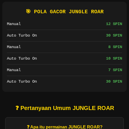
🎯 POLA GACOR
JUNGLE ROAR
Manual
12
SPIN
Auto Turbo On
30
SPIN
Manual
8
SPIN
Auto Turbo On
10
SPIN
Manual
7
SPIN
Auto Turbo On
30
SPIN
❓ Pertanyaan Umum
JUNGLE ROAR
❓
Apa itu permainan JUNGLE ROAR?