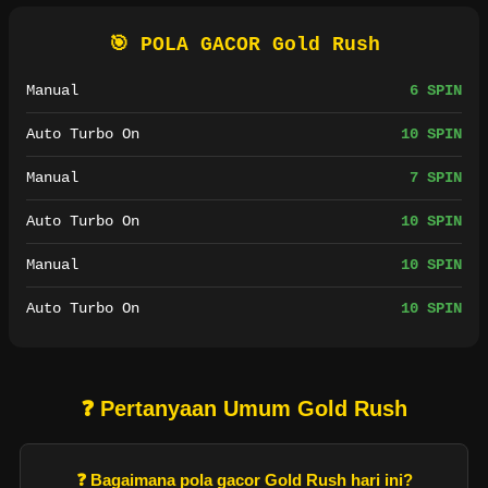
🎯 POLA GACOR
Gold Rush
Manual
6
SPIN
Auto Turbo On
10
SPIN
Manual
7
SPIN
Auto Turbo On
10
SPIN
Manual
10
SPIN
Auto Turbo On
10
SPIN
❓ Pertanyaan Umum
Gold Rush
❓
Bagaimana pola gacor Gold Rush hari ini?