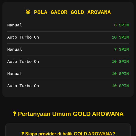
🎯 POLA GACOR
GOLD AROWANA
Manual
6
SPIN
Auto Turbo On
10
SPIN
Manual
7
SPIN
Auto Turbo On
10
SPIN
Manual
10
SPIN
Auto Turbo On
10
SPIN
❓ Pertanyaan Umum
GOLD AROWANA
❓
Siapa provider di balik GOLD AROWANA?