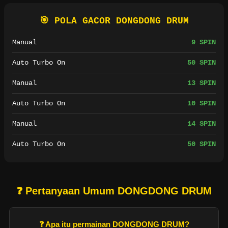
🎯 POLA GACOR
DONGDONG DRUM
Manual
9
SPIN
Auto Turbo On
50
SPIN
Manual
13
SPIN
Auto Turbo On
10
SPIN
Manual
14
SPIN
Auto Turbo On
50
SPIN
❓ Pertanyaan Umum
DONGDONG DRUM
❓
Apa itu permainan DONGDONG DRUM?