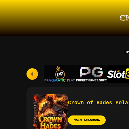
Cr
Crown of Hades Pola
MAIN SEKARANG