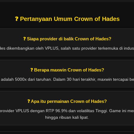
❓ Pertanyaan Umum
Crown of Hades
❓
Siapa provider di balik Crown of Hades?
es dikembangkan oleh VPLUS, salah satu provider terkemuka di industri
❓
Berapa maxwin Crown of Hades?
dalah 5000x dari taruhan. Dalam 30 hari terakhir, maxwin tercapai beb
❓
Apa itu permainan Crown of Hades?
provider VPLUS dengan RTP 96.9% dan volatilitas Tinggi. Game ini mem
hingga ribuan kali lipat.