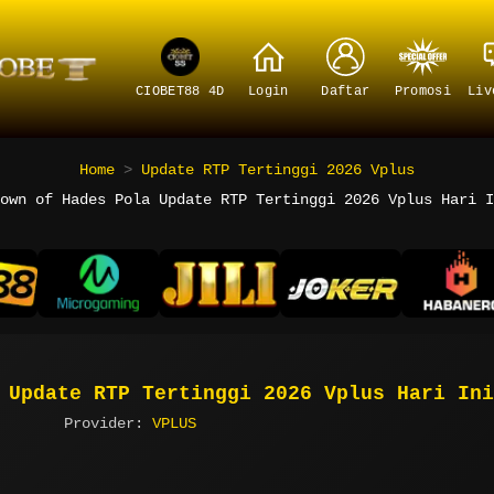
CIOBET88 4D
Login
Daftar
Promosi
Liv
Home
>
Update RTP Tertinggi 2026 Vplus
own of Hades
Pola
Update RTP Tertinggi 2026 Vplus
Hari I
 Update RTP Tertinggi 2026 Vplus Hari Ini
Provider:
VPLUS