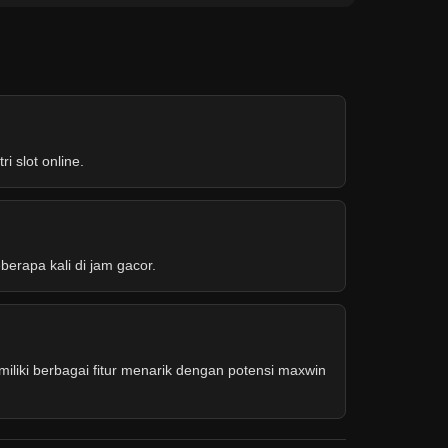
 slot online.
erapa kali di jam gacor.
iliki berbagai fitur menarik dengan potensi maxwin