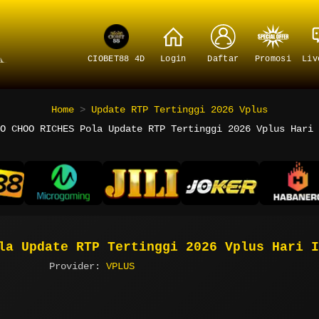
CIOBET88 4D
Login
Daftar
Promosi
Liv
Home
>
Update RTP Tertinggi 2026 Vplus
O CHOO RICHES
Pola
Update RTP Tertinggi 2026 Vplus
Hari 
la Update RTP Tertinggi 2026 Vplus Hari I
Provider:
VPLUS