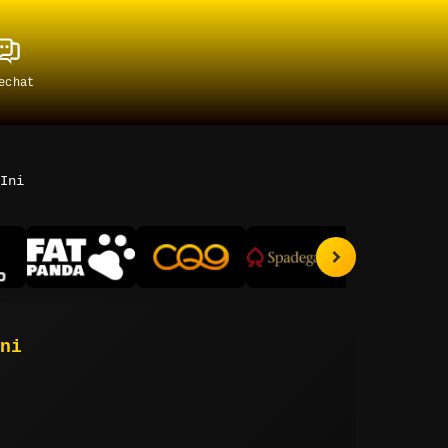
echat
Ini
ni