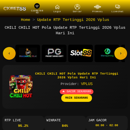
CIOBET88
Login
Daftar
Promosi
Livechat
4D
Home
>
Update RTP Tertinggi 2026 Vplus
CHILI CHILI HOT
Pola
Update RTP Tertinggi 2026 Vplus
Hari Ini
CHILI CHILI HOT Pola Update RTP Tertinggi
2026 Vplus Hari Ini
VPLUS
Provider:
🔥 GACOR SEKARANG
MAIN SEKARANG
RTP LIVE
WINRATE
JAM GACOR
95.2
%
84
%
00:00 - 02:00