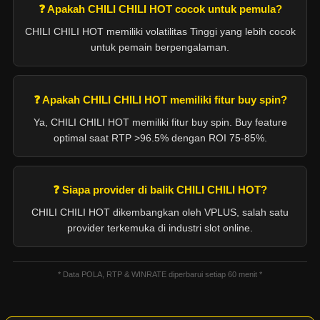
❓
Apakah CHILI CHILI HOT cocok untuk pemula?
CHILI CHILI HOT memiliki volatilitas Tinggi yang lebih cocok
untuk pemain berpengalaman.
❓
Apakah CHILI CHILI HOT memiliki fitur buy spin?
Ya, CHILI CHILI HOT memiliki fitur buy spin. Buy feature
optimal saat RTP >96.5% dengan ROI 75-85%.
❓
Siapa provider di balik CHILI CHILI HOT?
CHILI CHILI HOT dikembangkan oleh VPLUS, salah satu
provider terkemuka di industri slot online.
* Data POLA, RTP & WINRATE diperbarui setiap 60 menit *