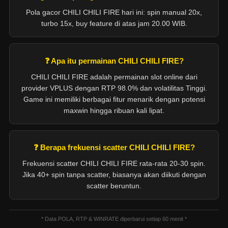
Pola gacor CHILI CHILI FIRE hari ini: spin manual 20x,
turbo 15x, buy feature di atas jam 20.00 WIB.
❓
Apa itu permainan CHILI CHILI FIRE?
CHILI CHILI FIRE adalah permainan slot online dari
provider VPLUS dengan RTP 98.0% dan volatilitas Tinggi.
Game ini memiliki berbagai fitur menarik dengan potensi
maxwin hingga ribuan kali lipat.
❓
Berapa frekuensi scatter CHILI CHILI FIRE?
Frekuensi scatter CHILI CHILI FIRE rata-rata 20-30 spin.
Jika 40+ spin tanpa scatter, biasanya akan diikuti dengan
scatter beruntun.
* Data POLA, RTP & WINRATE diperbarui setiap 60 menit *