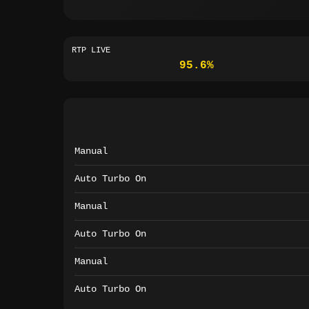
RTP LIVE
95.6
%
Manual
Auto Turbo On
Manual
Auto Turbo On
Manual
Auto Turbo On