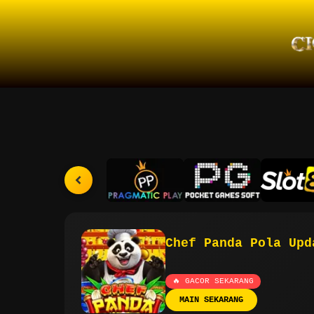
Chef Panda Pola Upd
🔥 GACOR SEKARANG
MAIN SEKARANG