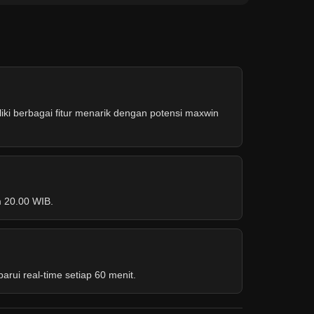
iki berbagai fitur menarik dengan potensi maxwin
m 20.00 WIB.
rui real-time setiap 60 menit.