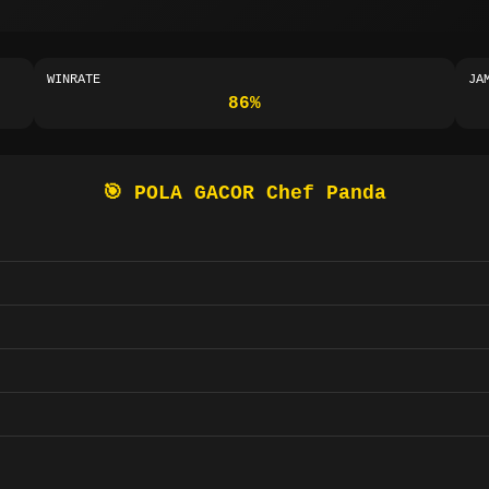
WINRATE
JA
86
%
🎯 POLA GACOR
Chef Panda