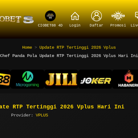
CIOBET88 4D
Login
Daftar
Promosi
Liv
Home
>
Update RTP Tertinggi 2026 Vplus
Chef Panda
Pola
Update RTP Tertinggi 2026 Vplus
Hari Ini
ate RTP Tertinggi 2026 Vplus Hari Ini
Provider:
VPLUS