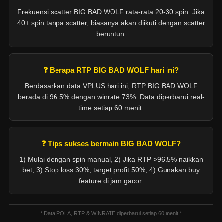
Frekuensi scatter BIG BAD WOLF rata-rata 20-30 spin. Jika
40+ spin tanpa scatter, biasanya akan diikuti dengan scatter
beruntun.
❓
Berapa RTP BIG BAD WOLF hari ini?
Berdasarkan data VPLUS hari ini, RTP BIG BAD WOLF
berada di 96.5% dengan winrate 73%. Data diperbarui real-
time setiap 60 menit.
❓
Tips sukses bermain BIG BAD WOLF?
1) Mulai dengan spin manual, 2) Jika RTP >96.5% naikkan
bet, 3) Stop loss 30%, target profit 50%, 4) Gunakan buy
feature di jam gacor.
* Data POLA, RTP & WINRATE diperbarui setiap 60 menit *