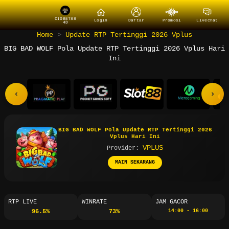
CIOBET88
Login
Daftar
Promosi
Livechat
4D
Home
>
Update RTP Tertinggi 2026 Vplus
BIG BAD WOLF
Pola
Update RTP Tertinggi 2026 Vplus
Hari
Ini
BIG BAD WOLF Pola Update RTP Tertinggi 2026
Vplus Hari Ini
VPLUS
Provider:
MAIN SEKARANG
RTP LIVE
WINRATE
JAM GACOR
96.5
%
73
%
14:00 - 16:00