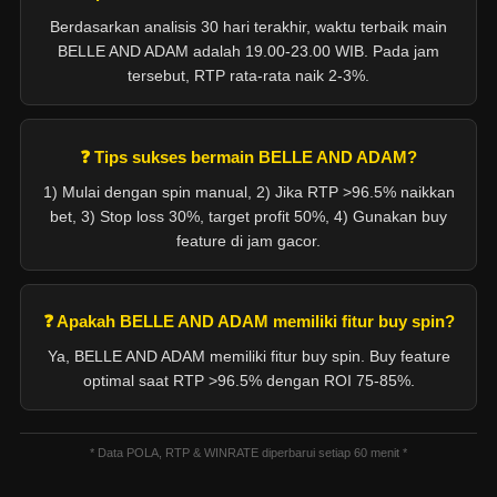
Berdasarkan analisis 30 hari terakhir, waktu terbaik main
BELLE AND ADAM adalah 19.00-23.00 WIB. Pada jam
tersebut, RTP rata-rata naik 2-3%.
❓
Tips sukses bermain BELLE AND ADAM?
1) Mulai dengan spin manual, 2) Jika RTP >96.5% naikkan
bet, 3) Stop loss 30%, target profit 50%, 4) Gunakan buy
feature di jam gacor.
❓
Apakah BELLE AND ADAM memiliki fitur buy spin?
Ya, BELLE AND ADAM memiliki fitur buy spin. Buy feature
optimal saat RTP >96.5% dengan ROI 75-85%.
* Data POLA, RTP & WINRATE diperbarui setiap 60 menit *