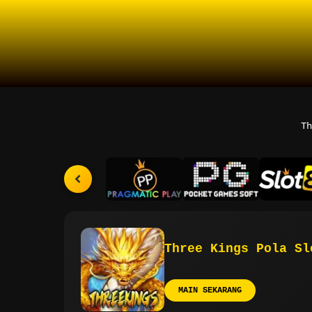
Th
Three Kings Pola Sl
MAIN SEKARANG