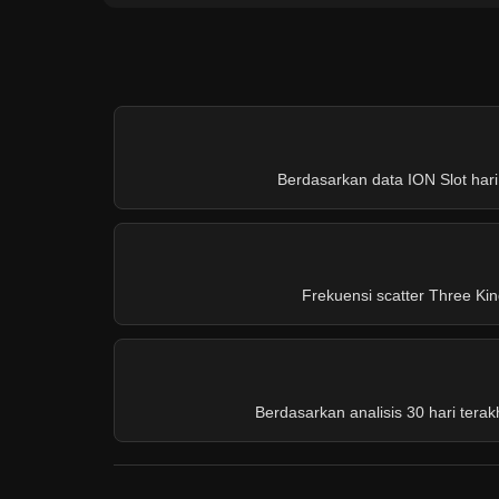
Berdasarkan data ION Slot hari
Frekuensi scatter Three King
Berdasarkan analisis 30 hari tera