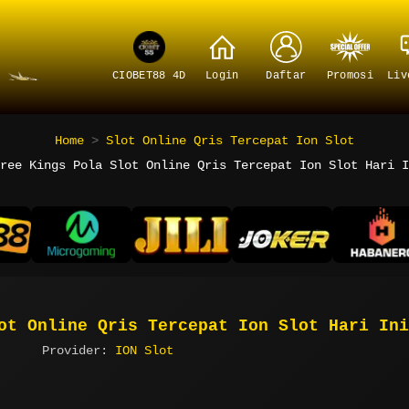
CIOBET88 4D
Login
Daftar
Promosi
Liv
Home
>
Slot Online Qris Tercepat Ion Slot
ree Kings
Pola
Slot Online Qris Tercepat Ion Slot
Hari I
ot Online Qris Tercepat Ion Slot Hari Ini
Provider:
ION Slot