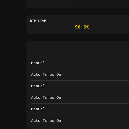
RTP LIVE
96.6
%
Manual
Auto Turbo On
Manual
Auto Turbo On
Manual
Auto Turbo On