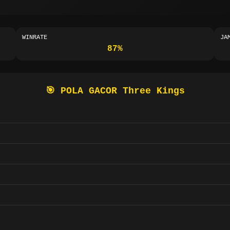
WINRATE
JA
87
%
🎯 POLA GACOR
Three Kings