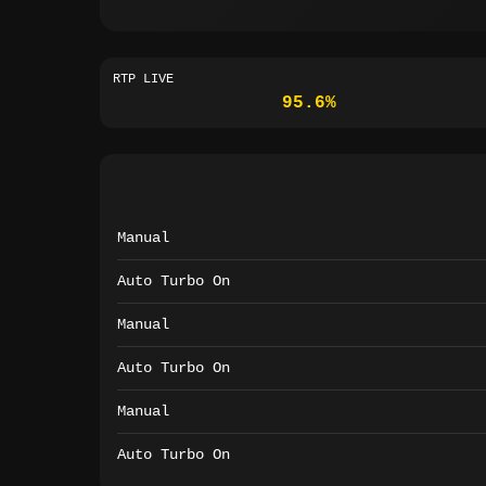
RTP LIVE
95.6
%
Manual
Auto Turbo On
Manual
Auto Turbo On
Manual
Auto Turbo On