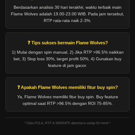
Berdasarkan analisis 30 hari terakhir, waktu terbaik main
Flame Wolves adalah 19.00-23.00 WIB. Pada jam tersebut,
RTP rata-rata naik 2-3%.
❓
Tips sukses bermain Flame Wolves?
1) Mulai dengan spin manual, 2) Jika RTP >96.5% naikkan
bet, 3) Stop loss 30%, target profit 50%, 4) Gunakan buy
feature di jam gacor.
❓
Apakah Flame Wolves memiliki fitur buy spin?
Ya, Flame Wolves memiliki fitur buy spin. Buy feature
optimal saat RTP >96.5% dengan ROI 75-85%.
* Data POLA, RTP & WINRATE diperbarui setiap 60 menit *