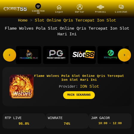
CIOBET88
Login
Daftar
Promosi
Livechat
4D
Home
>
Slot Online Qris Tercepat Ion Slot
Flame Wolves
Pola
Slot Online Qris Tercepat Ion Slot
Hari Ini
Flame Wolves Pola Slot Online Qris Tercepat
Ion Slot Hari Ini
ION Slot
Provider:
MAIN SEKARANG
RTP LIVE
WINRATE
JAM GACOR
95.8
%
74
%
10:00 - 12:00