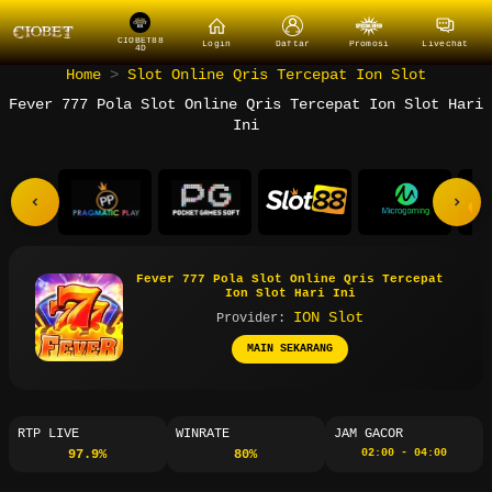
CIOBET88
Login
Daftar
Promosi
Livechat
4D
Home
>
Slot Online Qris Tercepat Ion Slot
Fever 777
Pola
Slot Online Qris Tercepat Ion Slot
Hari
Ini
Fever 777 Pola Slot Online Qris Tercepat
Ion Slot Hari Ini
ION Slot
Provider:
MAIN SEKARANG
RTP LIVE
WINRATE
JAM GACOR
97.9
%
80
%
02:00 - 04:00