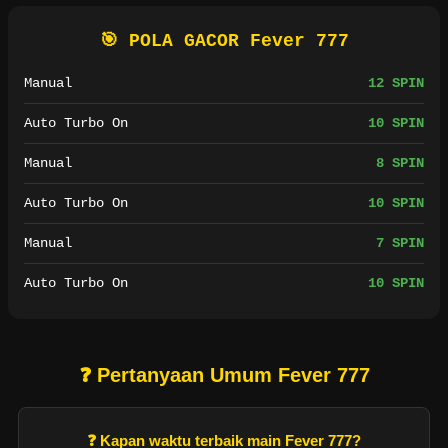
🎯 POLA GACOR
Fever 777
Manual
12
SPIN
Auto Turbo On
10
SPIN
Manual
8
SPIN
Auto Turbo On
10
SPIN
Manual
7
SPIN
Auto Turbo On
10
SPIN
❓ Pertanyaan Umum
Fever 777
❓
Kapan waktu terbaik main Fever 777?