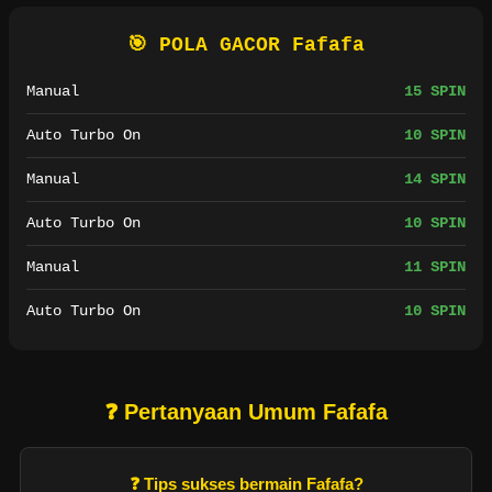
🎯 POLA GACOR
Fafafa
Manual
15
SPIN
Auto Turbo On
10
SPIN
Manual
14
SPIN
Auto Turbo On
10
SPIN
Manual
11
SPIN
Auto Turbo On
10
SPIN
❓ Pertanyaan Umum
Fafafa
❓
Tips sukses bermain Fafafa?