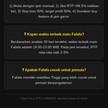
1) Mulai dengan spin manual, 2) Jika RTP >96.5% naikkan
bet, 3) Stop loss 30%, target profit 50%, 4) Gunakan buy
feature di jam gacor.
❓
Kapan waktu terbaik main Fafafa?
Berdasarkan analisis 30 hari terakhir, waktu terbaik main
Fafafa adalah 19.00-23.00 WIB. Pada jam tersebut, RTP
rata-rata naik 2-3%.
❓
Apakah Fafafa cocok untuk pemula?
Fafafa memiliki volatilitas Tinggi yang lebih cocok untuk
pemain berpengalaman.
* Data POLA, RTP & WINRATE diperbarui setiap 60 menit *