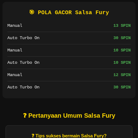
🎯 POLA GACOR
Salsa Fury
Manual
13
SPIN
Auto Turbo On
30
SPIN
Manual
10
SPIN
Auto Turbo On
10
SPIN
Manual
12
SPIN
Auto Turbo On
30
SPIN
❓ Pertanyaan Umum
Salsa Fury
❓
Tips sukses bermain Salsa Fury?