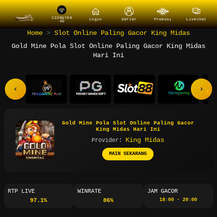
CIOBET88
Login
Daftar
Promosi
Livechat
4D
Home
>
Slot Online Paling Gacor King Midas
Gold Mine
Pola
Slot Online Paling Gacor King Midas
Hari Ini
Gold Mine Pola Slot Online Paling Gacor
King Midas Hari Ini
King Midas
Provider:
MAIN SEKARANG
RTP LIVE
WINRATE
JAM GACOR
97.1
%
86
%
18:00 - 20:00