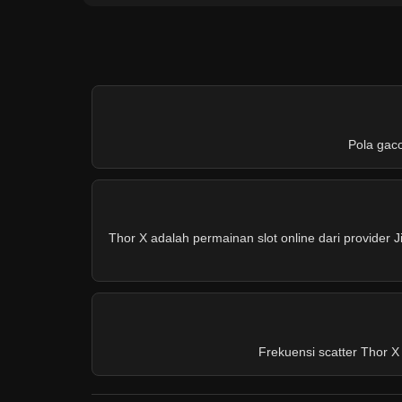
Pola gaco
Thor X adalah permainan slot online dari provider J
Frekuensi scatter Thor X 