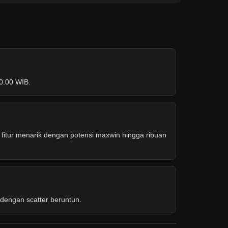
20.00 WIB.
ai fitur menarik dengan potensi maxwin hingga ribuan
i dengan scatter beruntun.