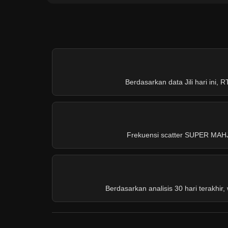
Berdasarkan data Jili hari ini
Frekuensi scatter SUPER MAHJON
Berdasarkan analisis 30 hari terakhi