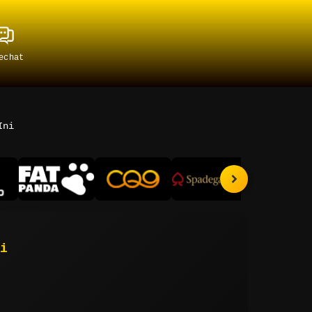
echat
Ini
i