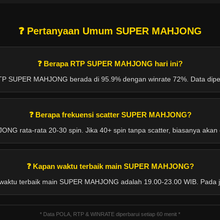
❓ Pertanyaan Umum
SUPER MAHJONG
❓
Berapa RTP SUPER MAHJONG hari ini?
, RTP SUPER MAHJONG berada di 95.9% dengan winrate 72%. Data diperb
❓
Berapa frekuensi scatter SUPER MAHJONG?
G rata-rata 20-30 spin. Jika 40+ spin tanpa scatter, biasanya akan d
❓
Kapan waktu terbaik main SUPER MAHJONG?
r, waktu terbaik main SUPER MAHJONG adalah 19.00-23.00 WIB. Pada j
* Data POLA, RTP & WINRATE diperbarui setiap 60 menit *