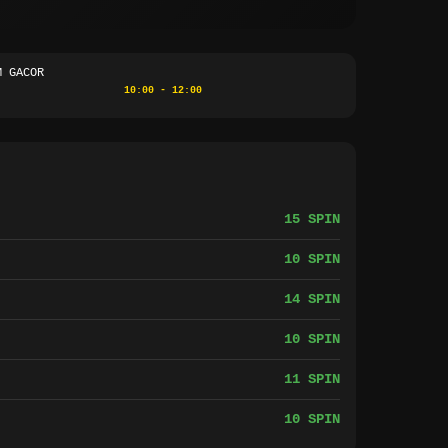
M GACOR
10:00 - 12:00
15
SPIN
10
SPIN
14
SPIN
10
SPIN
11
SPIN
10
SPIN