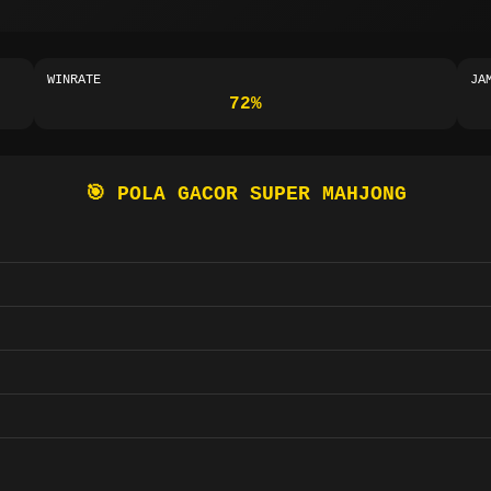
WINRATE
JA
72
%
🎯 POLA GACOR
SUPER MAHJONG