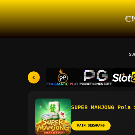
SU
SUPER MAHJONG Pola 
MAIN SEKARANG